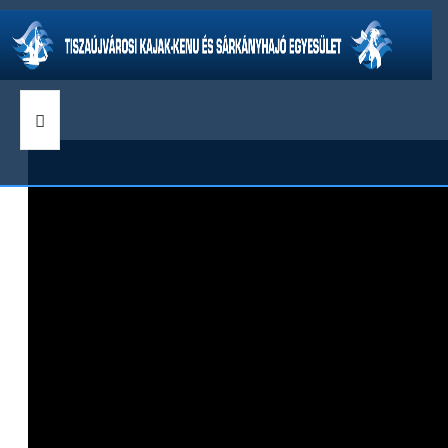
CÍMLAP
HÍREK
KLUBINFORMÁCIÓ
VERSENYEK
SZAKÁGAK
GALÉRIA